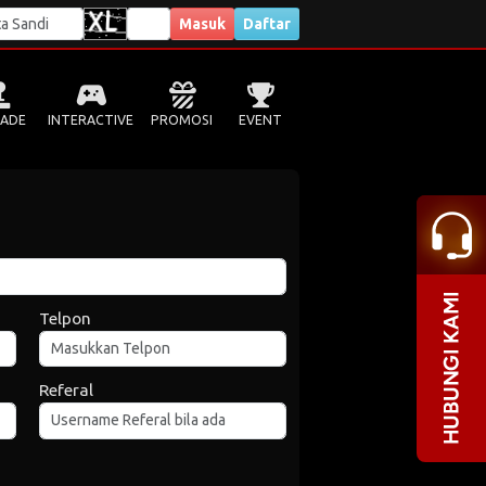
 Terbesar.
Selamat datang di Terjun4D Bandar Slot , Casino , Togel O
Masuk
Daftar
ADE
INTERACTIVE
PROMOSI
EVENT
Telpon
Referal