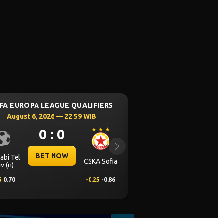
FA EUROPA LEAGUE QUALIFIERS
August 7, 2026 — 02:00 WIB
0 : 0
Next
BET NOW
Heart of
nfica
Midlothian
5
0.67
-2.25
-0.86